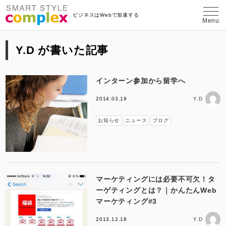
埼玉県さいたま市のWeb制作・コンテン
ビジネスはWebで加速する
Menu
Y.D が書いた記事
インターン参加から留学へ
2014.03.19
Y.D
お知らせ
ニュース
ブログ
マーケティングには必要不可欠！タ
ーゲティングとは？｜かんたんWeb
マーケティング#3
2013.12.18
Y.D