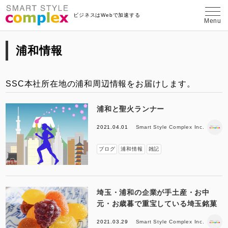
埼玉県さいたま市のWeb制作・コンテン
ビジネスはWebで加速する
Menu
浦和情報
SSC本社所在地の浦和周辺情報をお届けします。
浦和と聖火ランナー
2021.04.01
Smart Style Complex Inc.
ブログ
浦和情報
雑記
埼玉・浦和の企業が手土産・お中
元・お歳暮で重宝している埼玉銘菓
2021.03.29
Smart Style Complex Inc.