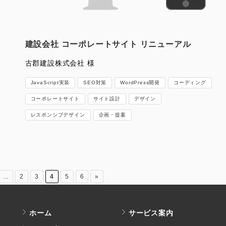
建設会社 コーポレートサイト リニューアル
古郡建設株式会社 様
JavaScript実装
SEO対策
WordPress開発
コーディング
コーポレートサイト
サイト設計
デザイン
レスポンシブデザイン
企画・提案
...
2
3
4
5
6
»
ホーム
サービス案内