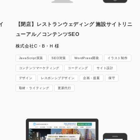
イ
【閉店】レストランウェディング 施設サイトリニ
ューアル／コンテンツSEO
株式会社C・B・H 様
JavaScript実装
SEO対策
WordPress開発
イラスト制作
コンテンツマーケティング
コーディング
サイト設計
デザイン
レスポンシブデザイン
企画・提案
保守
取材・ライティング
更新代行