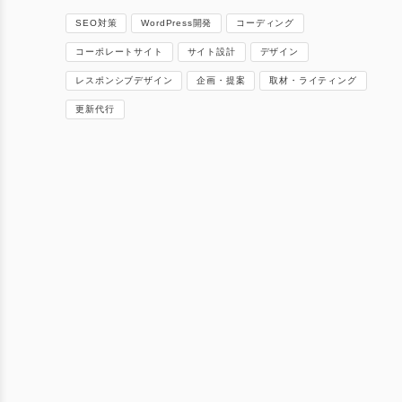
SEO対策
WordPress開発
コーディング
コーポレートサイト
サイト設計
デザイン
レスポンシブデザイン
企画・提案
取材・ライティング
更新代行