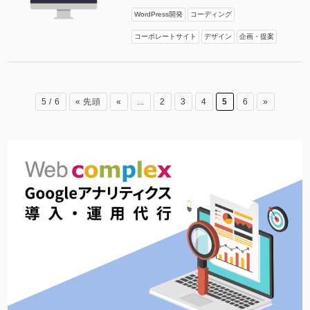
WordPress開発
コーディング
コーポレートサイト
デザイン
企画・提案
5 / 6
« 先頭
«
...
2
3
4
5
6
»